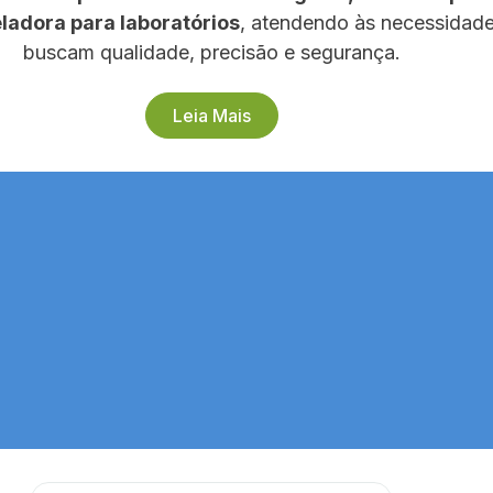
eladora para laboratórios
, atendendo às necessidade
buscam qualidade, precisão e segurança.
Leia Mais
ntabilidade
Segurança Operacion
reduzem desperdícios
Entregas ágeis, suporte próx
ssos conscientes
compromisso com cada cli