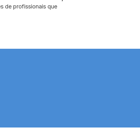
s de profissionais que
al
Fabricação Nacional
imo e
Qualidade brasileira com agilidade
ente
no atendimento e assistência