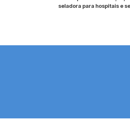
seladora para hospitais e s
Tecnologia Inteligente
Suste
Otimize rotinas técnicas com mais
Soluções que 
eficiência e praticidade
com proce