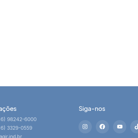
ações
Siga-nos
16) 98242-6000
16) 3329-0559
gir.ind.br