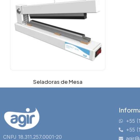
Seladoras de Mesa
Inform
+55 (
+55 (
CNPJ 18.311.257.0001-20
agir@a